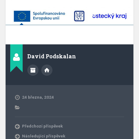
David Podskalan
24 března, 2024
Předchozí příspěvek
Následující příspěvek