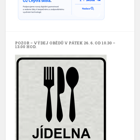
POZOR – VÝDEJ OBĚDŮ V PÁTEK 26. 6. OD 10.30 –
13.00 HOD.