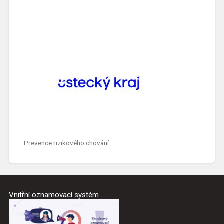
Prevence rizikového chování
Vnitřní oznamovací systém