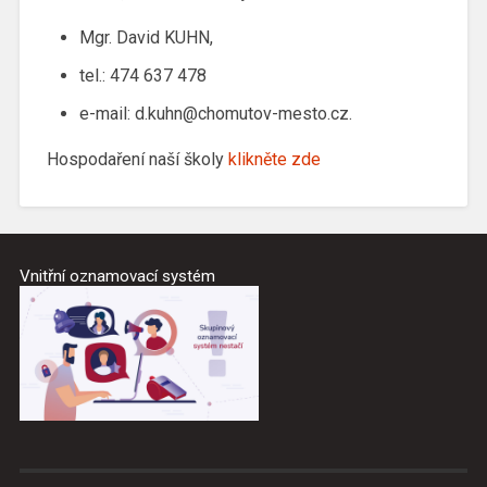
Mgr. David KUHN,
tel.: 474 637 478
e-mail: d.kuhn@chomutov-mesto.cz.
Hospodaření naší školy
klikněte zde
Vnitřní oznamovací systém