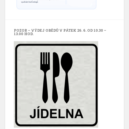
POZOR – VÝDEJ OBĚDŮ V PÁTEK 26. 6. OD 10.30 –
13.00 HOD.