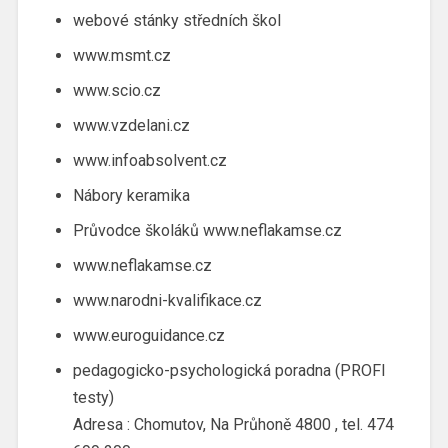
webové stánky středních škol
www.msmt.cz
www.scio.cz
www.vzdelani.cz
www.infoabsolvent.cz
Nábory keramika
Průvodce školáků www.neflakamse.cz
www.neflakamse.cz
www.narodni-kvalifikace.cz
www.euroguidance.cz
pedagogicko-psychologická poradna (PROFI
testy)
Adresa : Chomutov, Na Průhoně 4800 , tel. 474