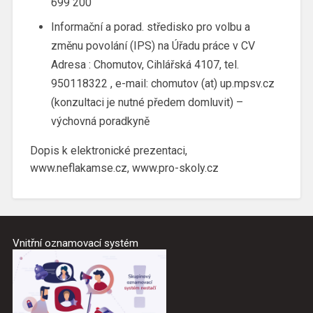
699 200
Informační a porad. středisko pro volbu a
změnu povolání (IPS) na Úřadu práce v CV
Adresa : Chomutov, Cihlářská 4107, tel.
950118322 , e-mail: chomutov (at) up.mpsv.cz
(konzultaci je nutné předem domluvit) –
výchovná poradkyně
Dopis k elektronické prezentaci,
www.neflakamse.cz, www.pro-skoly.cz
Vnitřní oznamovací systém