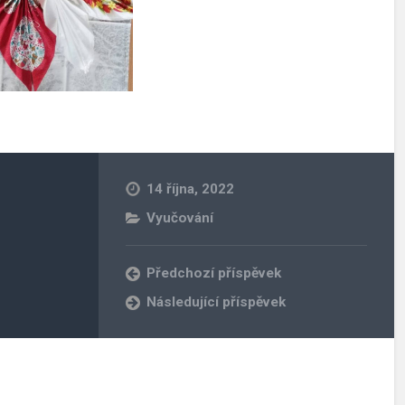
14 října, 2022
Vyučování
Předchozí příspěvek
Následující příspěvek