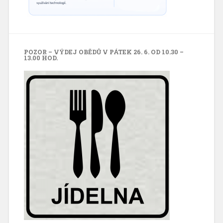
POZOR – VÝDEJ OBĚDŮ V PÁTEK 26. 6. OD 10.30 –
13.00 HOD.