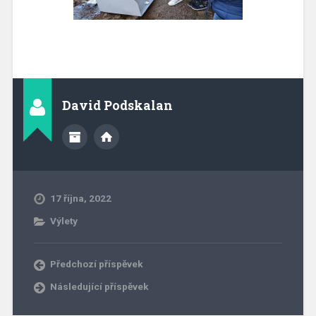
David Podskalan
17 října, 2022
Výlety
Předchozí příspěvek
Následující příspěvek