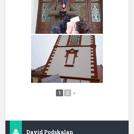
1
2
►
David Podskalan