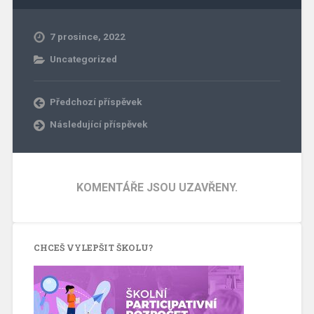
7 prosince, 2022
Uncategorized
Předchozí příspěvek
Následující příspěvek
KOMENTÁŘE JSOU UZAVŘENY.
CHCEŠ VYLEPŠIT ŠKOLU?