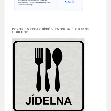
POZOR – VÝDEJ OBĚDŮ V PÁTEK 26. 6. OD 10.30 –
13.00 HOD.