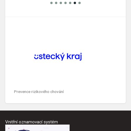
Prevence rizikového chování
Vnitřní oznamovací systém