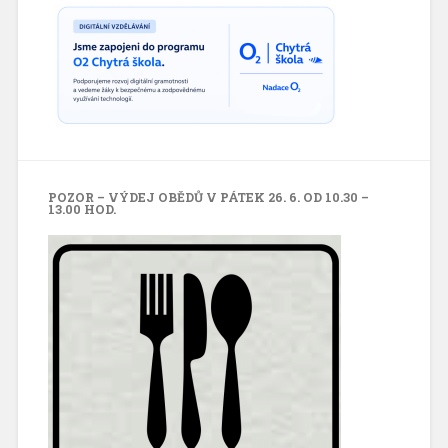
POZOR – VÝDEJ OBĚDŮ V PÁTEK 26. 6. OD 10.30 –
13.00 HOD.