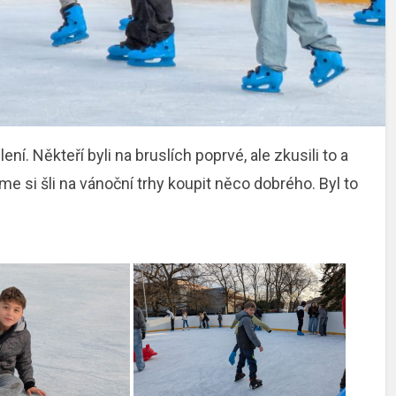
í. Někteří byli na bruslích poprvé, ale zkusili to a
sme si šli na vánoční trhy koupit něco dobrého. Byl to