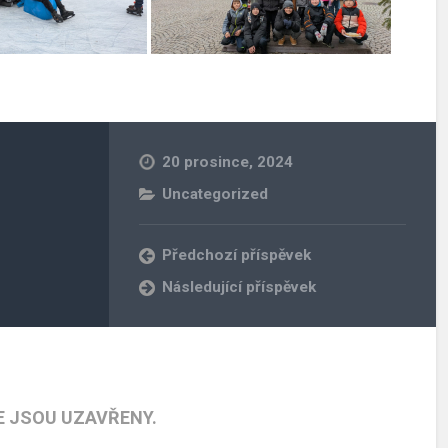
20 prosince, 2024
Uncategorized
Předchozí příspěvek
Následující příspěvek
 JSOU UZAVŘENY.