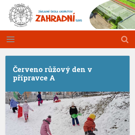
Červeno růžový den v
přípravce A