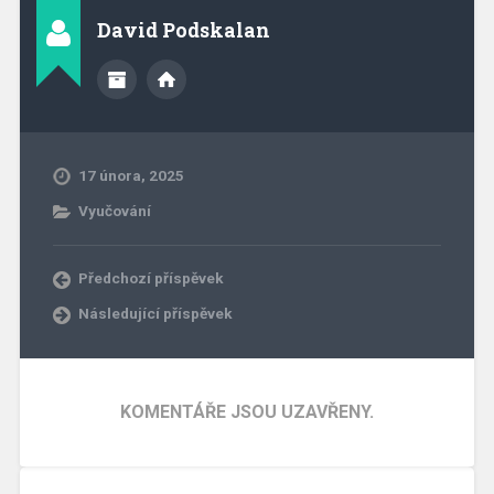
David Podskalan
17 února, 2025
Vyučování
Předchozí příspěvek
Následující příspěvek
KOMENTÁŘE JSOU UZAVŘENY.