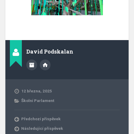
David Podskalan
12 března, 2025
Školní Parlament
Předchozí příspěvek
Následující příspěvek