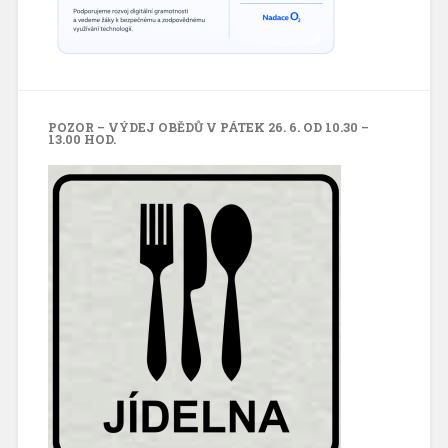
POZOR – VÝDEJ OBĚDŮ V PÁTEK 26. 6. OD 10.30 –
13.00 HOD.