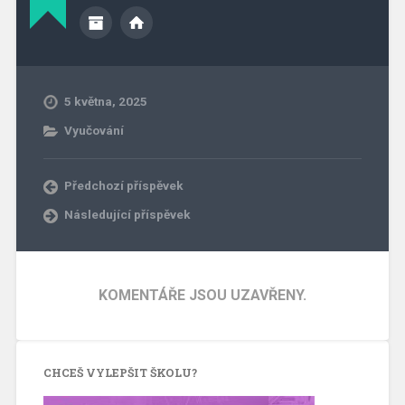
5 května, 2025
Vyučování
Předchozí příspěvek
Následující příspěvek
KOMENTÁŘE JSOU UZAVŘENY.
CHCEŠ VYLEPŠIT ŠKOLU?