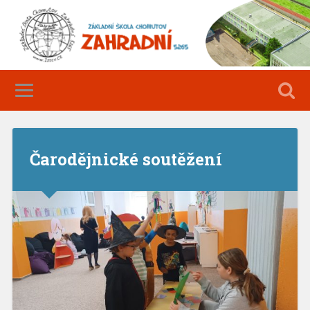
Čarodějnické soutěžení