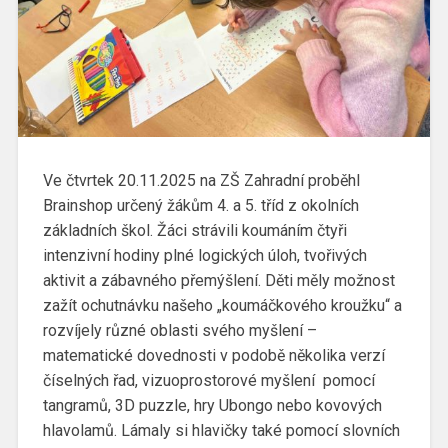
Ve čtvrtek 20.11.2025 na ZŠ Zahradní proběhl
Brainshop určený žákům 4. a 5. tříd z okolních
základních škol. Žáci strávili koumáním čtyři
intenzivní hodiny plné logických úloh, tvořivých
aktivit a zábavného přemýšlení. Děti měly možnost
zažít ochutnávku našeho „koumáčkového kroužku“ a
rozvíjely různé oblasti svého myšlení –
matematické dovednosti v podobě několika verzí
číselných řad, vizuoprostorové myšlení pomocí
tangramů, 3D puzzle, hry Ubongo nebo kovových
hlavolamů. Lámaly si hlavičky také pomocí slovních