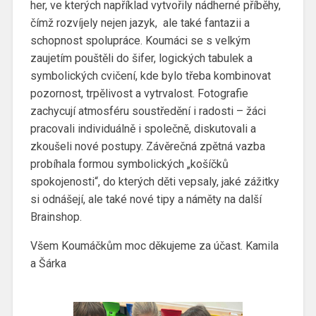
her, ve kterých například vytvořily nádherné příběhy,
čímž rozvíjely nejen jazyk, ale také fantazii a
schopnost spolupráce. Koumáci se s velkým
zaujetím pouštěli do šifer, logických tabulek a
symbolických cvičení, kde bylo třeba kombinovat
pozornost, trpělivost a vytrvalost. Fotografie
zachycují atmosféru soustředění i radosti – žáci
pracovali individuálně i společně, diskutovali a
zkoušeli nové postupy. Závěrečná zpětná vazba
probíhala formou symbolických „košíčků
spokojenosti“, do kterých děti vepsaly, jaké zážitky
si odnášejí, ale také nové tipy a náměty na další
Brainshop.
Všem Koumáčkům moc děkujeme za účast. Kamila
a Šárka