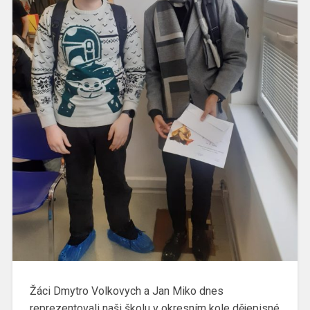
Žáci Dmytro Volkovych a Jan Miko dnes
reprezentovali naši školu v okresním kole dějepisné