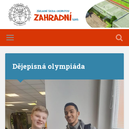
Dějepisná olympiáda