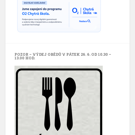
POZOR – VÝDEJ OBĚDŮ V PÁTEK 26. 6. OD 10.30 –
13.00 HOD.