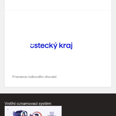
Prevence rizikového chování
Vnitřní oznamovací systém