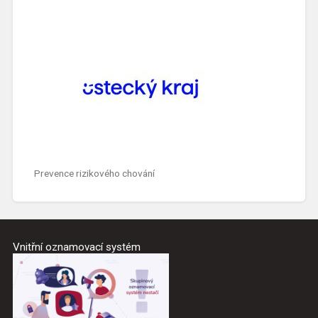
Prevence rizikového chování
Vnitřní oznamovací systém