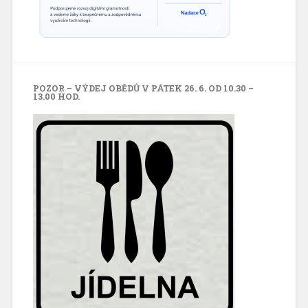
POZOR – VÝDEJ OBĚDŮ V PÁTEK 26. 6. OD 10.30 –
13.00 HOD.