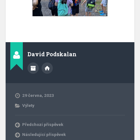
David Podskalan
29 června, 2023
Výlety
Předchozí příspěvek
Následující příspěvek