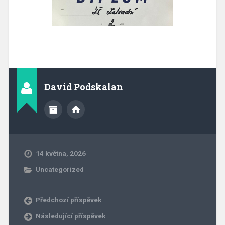
David Podskalan
14 května, 2026
Uncategorized
Předchozí příspěvek
Následující příspěvek