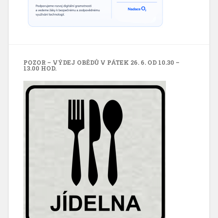
POZOR – VÝDEJ OBĚDŮ V PÁTEK 26. 6. OD 10.30 –
13.00 HOD.