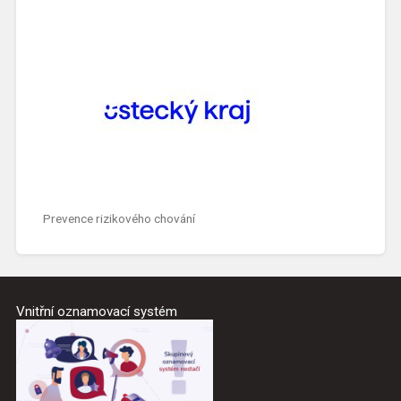
Prevence rizikového chování
Vnitřní oznamovací systém