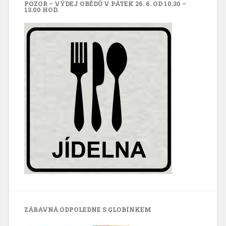
POZOR – VÝDEJ OBĚDŮ V PÁTEK 26. 6. OD 10.30 –
13.00 HOD.
ZÁBAVNÁ ODPOLEDNE S GLOBÍNKEM